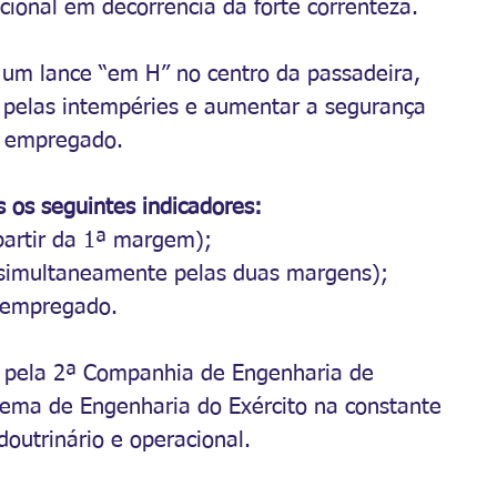
onal em decorrência da forte correnteza.
i um lance “em H” no centro da passadeira, 
 pelas intempéries e aumentar a segurança 
l empregado.
s os seguintes indicadores:
artir da 1ª margem);
simultaneamente pelas duas margens);
l empregado.
o pela 2ª Companhia de Engenharia de 
tema de Engenharia do Exército na constante 
outrinário e operacional.