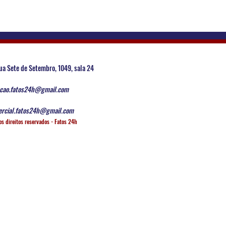
ua Sete de Setembro, 1049, sala 24
cao.fatos24h@gmail.com
rcial.fatos24h@gmail.com
os direitos reservados - Fatos 24h