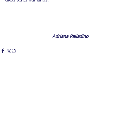
ditos seres humanos.
Adriana Palladino
Comentários
Escreva um comentário