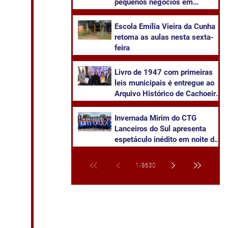
pequenos negócios em
Cachoeira do Sul
​Escola Emília Vieira da Cunha
retoma as aulas nesta sexta-
feira
Livro de 1947 com primeiras
leis municipais é entregue ao
Arquivo Histórico de Cachoeira
do Sul
Invernada Mirim do CTG
Lanceiros do Sul apresenta
espetáculo inédito em noite de
pré-estreia neste sábado
1
/
8630