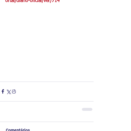
ortal/diario-oficial/ver/714
Comentários