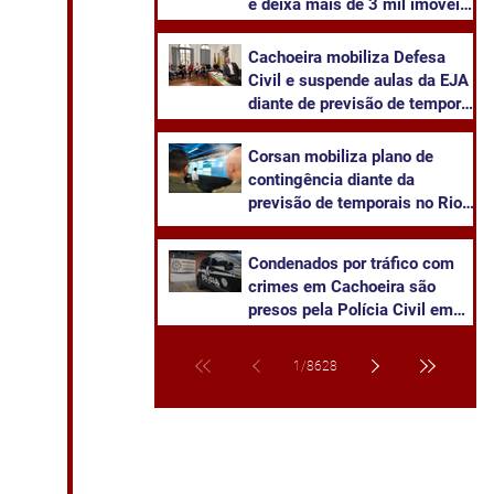
e deixa mais de 3 mil imóveis
sem energia em Cachoeira do
Sul
Cachoeira mobiliza Defesa
Civil e suspende aulas da EJA
diante de previsão de temporal
severo
Corsan mobiliza plano de
contingência diante da
previsão de temporais no Rio
Grande do Sul
Condenados por tráfico com
crimes em Cachoeira são
presos pela Polícia Civil em
Venâncio Aires
1
/
8628