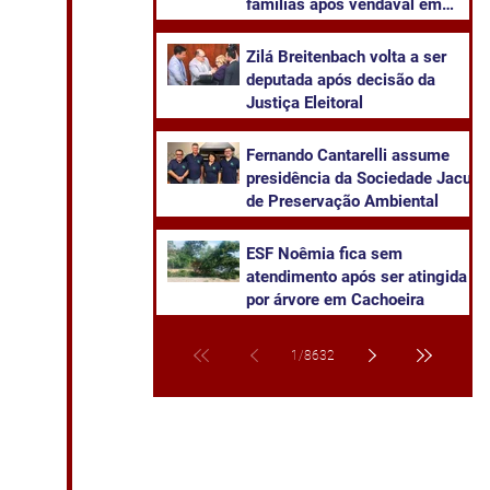
famílias após vendaval em
Cachoeira do Sul
Zilá Breitenbach volta a ser
deputada após decisão da
Justiça Eleitoral
Fernando Cantarelli assume
presidência da Sociedade Jacuí
de Preservação Ambiental
ESF Noêmia fica sem
atendimento após ser atingida
por árvore em Cachoeira
1
/
8632