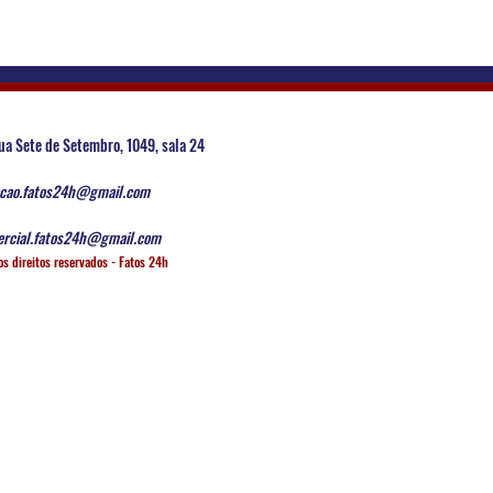
ua Sete de Setembro, 1049, sala 24
cao.fatos24h@gmail.com
rcial.fatos24h@gmail.com
os direitos reservados - Fatos 24h