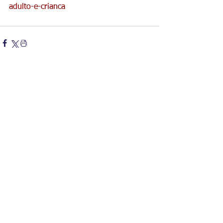
adulto-e-crianca
Comentários
Escreva um comentário