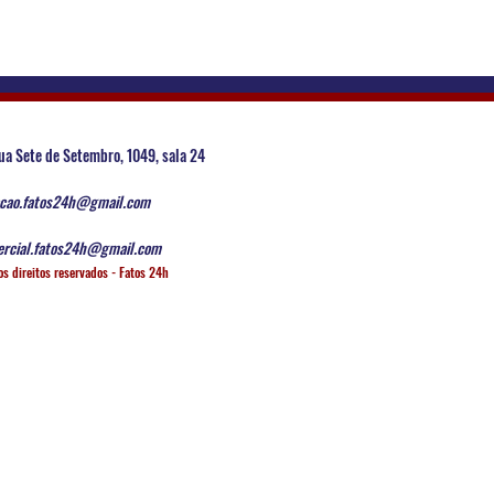
ua Sete de Setembro, 1049, sala 24
cao.fatos24h@gmail.com
rcial.fatos24h@gmail.com
os direitos reservados - Fatos 24h