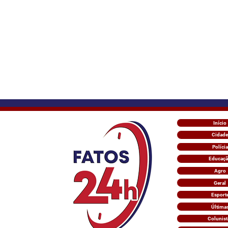
Início
Cidade
Polícia
Educaç
Agro
Geral
Esport
Última
Colunist