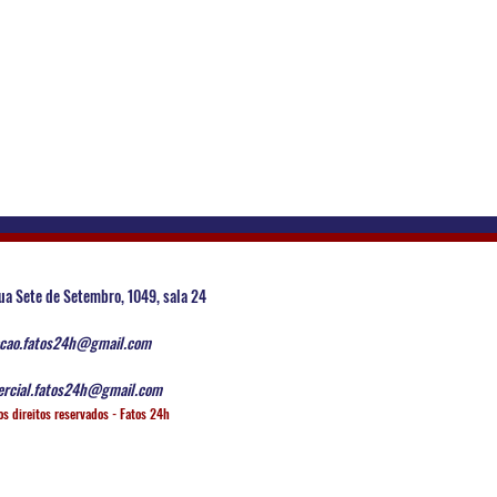
ua Sete de Setembro, 1049, sala 24
cao.fatos24h@gmail.com
rcial.fatos24h@gmail.com
os direitos reservados - Fatos 24h