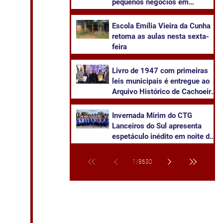
pequenos negócios em
Cachoeira do Sul
​Escola Emília Vieira da Cunha
retoma as aulas nesta sexta-
feira
Livro de 1947 com primeiras
leis municipais é entregue ao
Arquivo Histórico de Cachoeira
do Sul
Invernada Mirim do CTG
Lanceiros do Sul apresenta
espetáculo inédito em noite de
pré-estreia neste sábado
1
/
8630