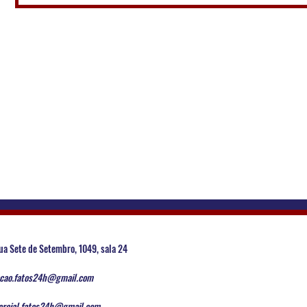
ua Sete de Setembro, 1049, sala 24
cao.fatos24h@gmail.com
rcial.fatos24h@gmail.com