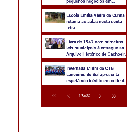
pequenos negócios em
Cachoeira do Sul
​Escola Emília Vieira da Cunha
retoma as aulas nesta sexta-
feira
Livro de 1947 com primeiras
leis municipais é entregue ao
Arquivo Histórico de Cachoeira
do Sul
Invernada Mirim do CTG
Lanceiros do Sul apresenta
espetáculo inédito em noite de
pré-estreia neste sábado
1
/
8630