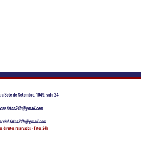
ua Sete de Setembro, 1049, sala 24
cao.fatos24h@gmail.com
rcial.fatos24h@gmail.com
os direitos reservados - Fatos 24h