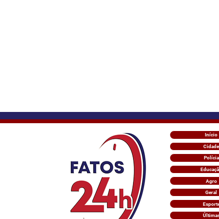
Início
Cidade
Polícia
Educaç
Agro
Geral
Esport
Última