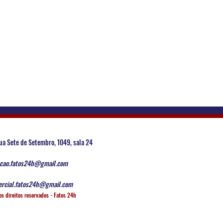
ua Sete de Setembro, 1049, sala 24
cao.fatos24h@gmail.com
rcial.fatos24h@gmail.com
os direitos reservados - Fatos 24h