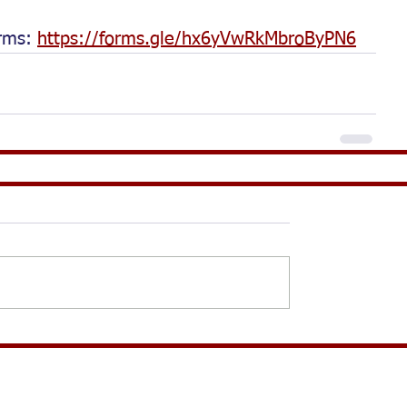
rms: 
https://forms.gle/hx6yVwRkMbroByPN6