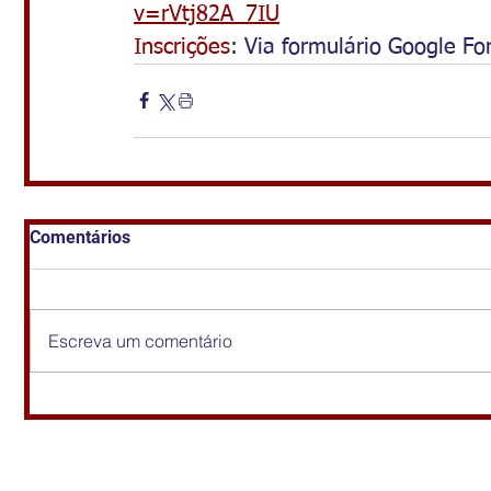
v=rVtj82A_7IU
Inscrições
: Via formulário Google Fo
Comentários
Escreva um comentário