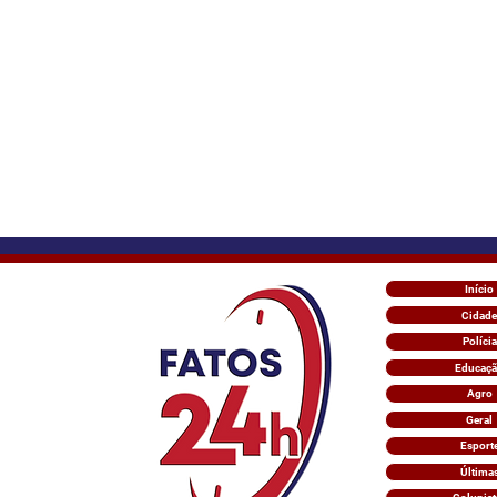
Início
Cidade
Polícia
Educaç
Agro
Geral
Esport
Última