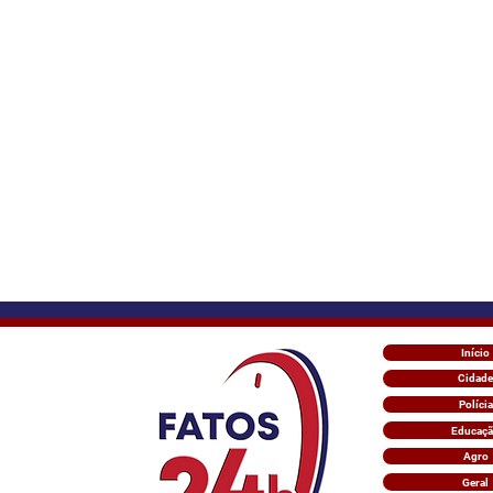
Início
Cidade
Polícia
Educaç
Agro
Geral