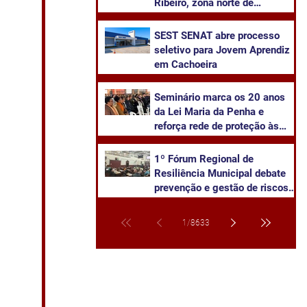
Ribeiro, zona norte de
Cachoeira
SEST SENAT abre processo
seletivo para Jovem Aprendiz
em Cachoeira
Seminário marca os 20 anos
da Lei Maria da Penha e
reforça rede de proteção às
mulheres em Cachoeira do Sul
1º Fórum Regional de
Resiliência Municipal debate
prevenção e gestão de riscos
climáticos em Cachoeira do
Sul
1
/
8633