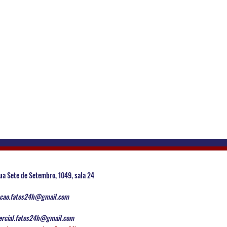
ua Sete de Setembro, 1049, sala 24
cao.fatos24h@gmail.com
rcial.fatos24h@gmail.com