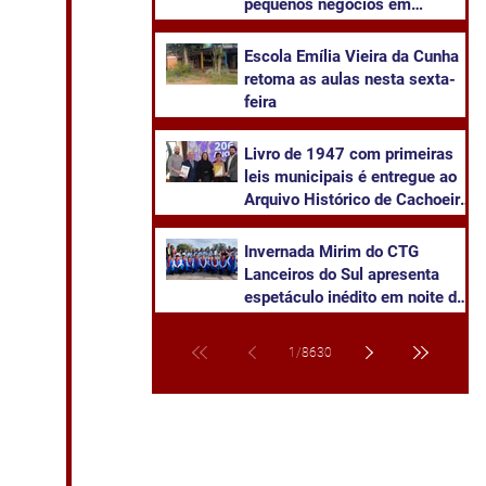
pequenos negócios em
Cachoeira do Sul
​Escola Emília Vieira da Cunha
retoma as aulas nesta sexta-
feira
Livro de 1947 com primeiras
leis municipais é entregue ao
Arquivo Histórico de Cachoeira
do Sul
Invernada Mirim do CTG
Lanceiros do Sul apresenta
espetáculo inédito em noite de
pré-estreia neste sábado
1
/
8630