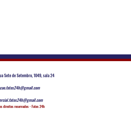
ua Sete de Setembro, 1049, sala 24
cao.fatos24h@gmail.com
rcial.fatos24h@gmail.com
os direitos reservados - Fatos 24h