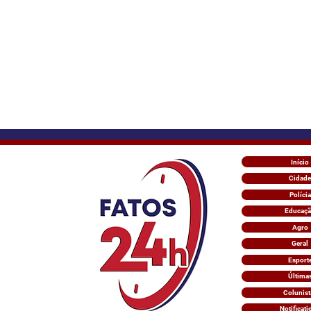
Início
Cidade
Polícia
Educaç
Agro
Geral
Esport
Última
Colunist
Notificati