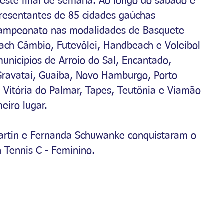
este final de semana
. 
Ao longo do sábado e 
resentantes de 85 cidades gaúchas 
 campeonato nas modalidades de Basquete 
ach Câmbio, Futevôlei, Handbeach e Voleibol 
municípios de Arroio do Sal, Encantado, 
Gravataí, Guaíba, Novo Hamburgo, Porto 
a Vitória do Palmar, Tapes, Teutônia e Viamão 
eiro lugar. 
artin e Fernanda Schuwanke conquistaram o 
 Tennis C - Feminino.