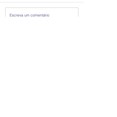
Escreva um comentário
Mais recente
eneidalucena95178164
08 de jan. de 2025
Como se escrever..?
Curtir
Responder