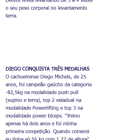
Deividi Alves levantando de 3 a 4 vezes 
o seu peso corporal no levantamento 
terra.
DIEGO CONQUISTA TRÊS MEDALHAS 
O cachoeirense Diego Michels, de 25 
anos, foi campeão gaúcho da categoria 
-82,5kg na modalidade push pull 
(supino e terra), top 2 estadual na 
modalidade Powerlifting e top 3 na 
modalidade power bíceps. "Treino 
apenas há dois anos e foi minha 
primeira competição. Quando comecei 
eu tinha só 56 kg com 1,77 de altura", 