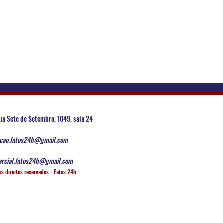
ua Sete de Setembro, 1049, sala 24
cao.fatos24h@gmail.com
rcial.fatos24h@gmail.com
os direitos reservados - Fatos 24h