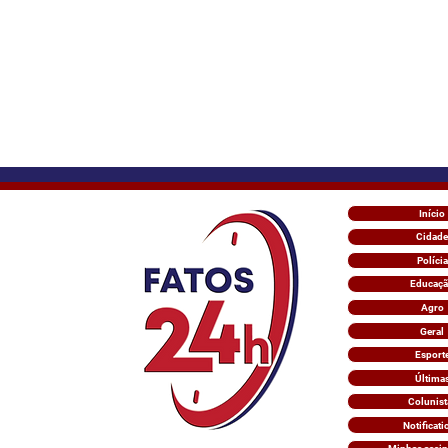
Início
Cidade
Polícia
Educaç
Agro
Geral
Esport
Última
Colunist
Notificati