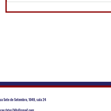
ua Sete de Setembro, 1049, sala 24
cao.fatos24h@gmail.com