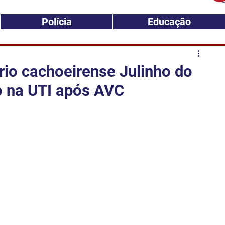
Polícia
Educação
io cachoeirense Julinho do
o na UTI após AVC