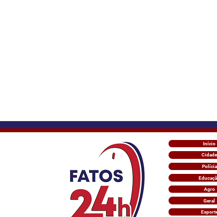
Início
Cidade
Polícia
Educaç
Agro
Geral
Esport