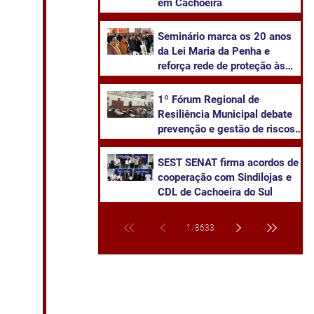
em Cachoeira
Seminário marca os 20 anos
da Lei Maria da Penha e
reforça rede de proteção às
mulheres em Cachoeira do Sul
1º Fórum Regional de
Resiliência Municipal debate
prevenção e gestão de riscos
climáticos em Cachoeira do
Sul
SEST SENAT firma acordos de
cooperação com Sindilojas e
CDL de Cachoeira do Sul
1
/
8633