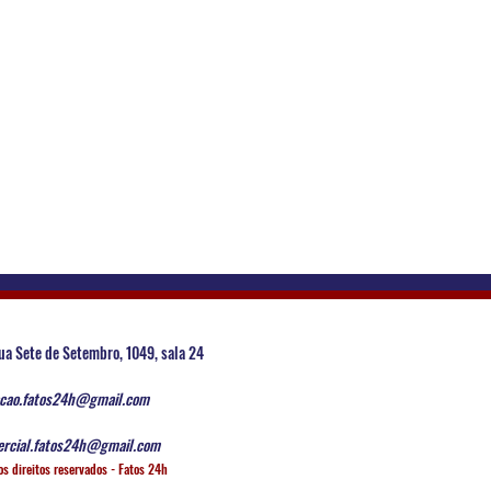
ua Sete de Setembro, 1049, sala 24
cao.fatos24h@gmail.com
rcial.fatos24h@gmail.com
os direitos reservados - Fatos 24h