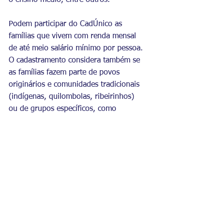
Podem participar do CadÚnico as 
famílias que vivem com renda mensal 
de até meio salário mínimo por pessoa. 
O cadastramento considera também se 
as famílias fazem parte de povos 
originários e comunidades tradicionais 
(indígenas, quilombolas, ribeirinhos) 
ou de grupos específicos, como 
população em situação de rua.
A atualização do CadÚnico deve ser 
feita a cada 2 anos ou sempre que 
houver alguma mudança na família, 
como nascimento ou óbito de um 
familiar; mudança de endereço de um 
membro da família ou dela inteira; 