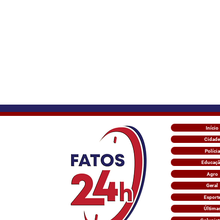
Início
Cidade
Polícia
Educaç
Agro
Geral
Esport
Última