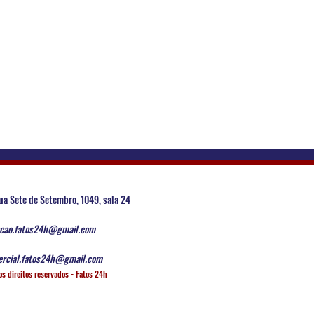
ua Sete de Setembro, 1049, sala 24
cao.fatos24h@gmail.com
rcial.fatos24h@gmail.com
os direitos reservados - Fatos 24h