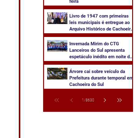
feira
Livro de 1947 com primeiras
leis municipais é entregue ao
Arquivo Histórico de Cachoeira
do Sul
Invernada Mirim do CTG
Lanceiros do Sul apresenta
espetáculo inédito em noite de
pré-estreia neste sábado
Árvore cai sobre veículo da
Prefeitura durante temporal em
Cachoeira do Sul
1
/
8630