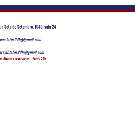
ua Sete de Setembro, 1049, sala 24
cao.fatos24h@gmail.com
rcial.fatos24h@gmail.com
os direitos reservados - Fatos 24h