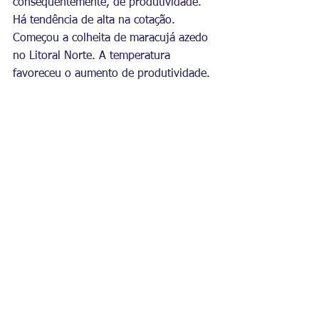
consequentemente, de produtividade. 
Há tendência de alta na cotação. 
Começou a colheita de maracujá azedo 
no Litoral Norte. A temperatura 
favoreceu o aumento de produtividade.
Morango - Na região administrava da 
Emater/RS-Ascar de Soledade, muitas 
estruturas de produção (estufas) foram 
atingidas pelos fortes ventos, o que 
deve afetar a produtividade da cultura, 
já que as plantas ficam mais expostas e 
suscetíveis à entrada de doenças. Além 
disso, as altas temperaturas afetam de 
forma negativa a cultura, que reduz 
seu potencial produtivo (abortamento 
de flores e queda de morango). Os 
produtores estão colocando proteção 