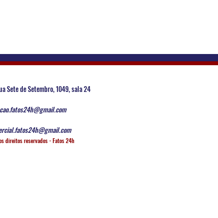
ua Sete de Setembro, 1049, sala 24
cao.fatos24h@gmail.com
rcial.fatos24h@gmail.com
os direitos reservados - Fatos 24h