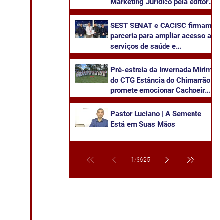
Marketing Jurídico pela editora
Juruá
SEST SENAT e CACISC firmam
parceria para ampliar acesso a
serviços de saúde e
capacitação
Pré-estreia da Invernada Mirim
do CTG Estância do Chimarrão
promete emocionar Cachoeira
neste sábado
Pastor Luciano | A Semente
Está em Suas Mãos
1
/
8625