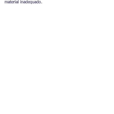
material inadequado.
Eng. Jéssica Oliveira
Comentários
Escreva um comentário