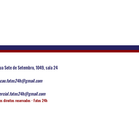
ua Sete de Setembro, 1049, sala 24
cao.fatos24h@gmail.com
rcial.fatos24h@gmail.com
os direitos reservados - Fatos 24h