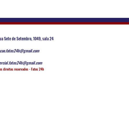
ua Sete de Setembro, 1049, sala 24
cao.fatos24h@gmail.com
rcial.fatos24h@gmail.com
os direitos reservados - Fatos 24h