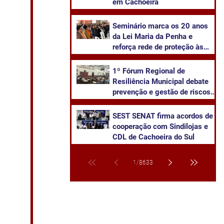
em Cachoeira
Seminário marca os 20 anos
da Lei Maria da Penha e
reforça rede de proteção às
mulheres em Cachoeira do Sul
1º Fórum Regional de
Resiliência Municipal debate
prevenção e gestão de riscos
climáticos em Cachoeira do
Sul
SEST SENAT firma acordos de
cooperação com Sindilojas e
CDL de Cachoeira do Sul
1
/
8633