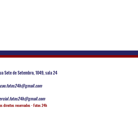
ua Sete de Setembro, 1049, sala 24
cao.fatos24h@gmail.com
rcial.fatos24h@gmail.com
os direitos reservados - Fatos 24h