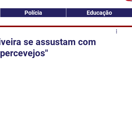
Polícia
Educação
iveira se assustam com
 percevejos"