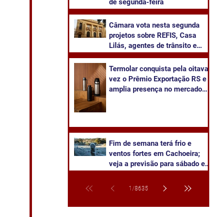
de segunda-feira
Câmara vota nesta segunda
projetos sobre REFIS, Casa
Lilás, agentes de trânsito e
transparência na saúde
Termolar conquista pela oitava
vez o Prêmio Exportação RS e
amplia presença no mercado
internacional
Fim de semana terá frio e
ventos fortes em Cachoeira;
veja a previsão para sábado e
domingo
1
/
8635