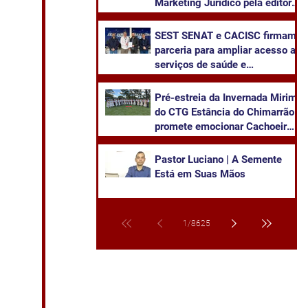
Marketing Jurídico pela editora
Juruá
SEST SENAT e CACISC firmam
parceria para ampliar acesso a
serviços de saúde e
capacitação
Pré-estreia da Invernada Mirim
do CTG Estância do Chimarrão
promete emocionar Cachoeira
neste sábado
Pastor Luciano | A Semente
Está em Suas Mãos
1
/
8625