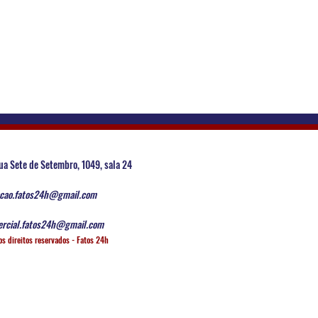
ua Sete de Setembro, 1049, sala 24
cao.fatos24h@gmail.com
rcial.fatos24h@gmail.com
os direitos reservados - Fatos 24h