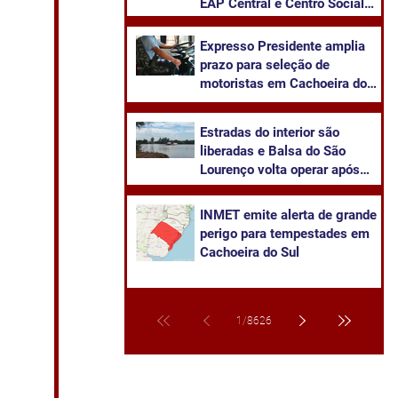
EAP Central e Centro Social
Urbano
Expresso Presidente amplia
prazo para seleção de
motoristas em Cachoeira do
Sul
Estradas do interior são
liberadas e Balsa do São
Lourenço volta operar após
baixa das águas do Rio Jacuí
INMET emite alerta de grande
perigo para tempestades em
Cachoeira do Sul
1
/
8626