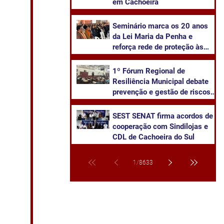
em Cachoeira
Seminário marca os 20 anos
da Lei Maria da Penha e
reforça rede de proteção às
mulheres em Cachoeira do Sul
1º Fórum Regional de
Resiliência Municipal debate
prevenção e gestão de riscos
climáticos em Cachoeira do
Sul
SEST SENAT firma acordos de
cooperação com Sindilojas e
CDL de Cachoeira do Sul
1
/
8633