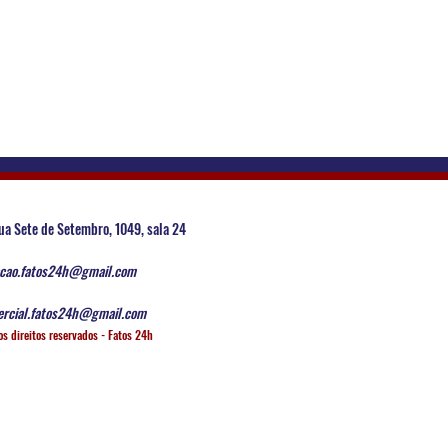
ua Sete de Setembro, 1049, sala 24
cao.fatos24h@gmail.com
rcial.fatos24h@gmail.com
os direitos reservados - Fatos 24h