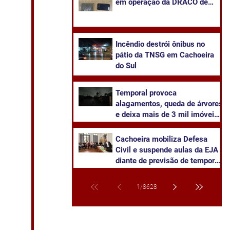
em operação da DRACO de
Cachoeira e Canoas
Incêndio destrói ônibus no
pátio da TNSG em Cachoeira
do Sul
Temporal provoca
alagamentos, queda de árvores
e deixa mais de 3 mil imóveis
sem energia em Cachoeira do
Sul
Cachoeira mobiliza Defesa
Civil e suspende aulas da EJA
diante de previsão de temporal
severo
1
/
8628