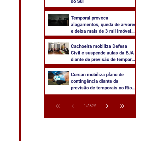
do Sul
Temporal provoca
alagamentos, queda de árvores
e deixa mais de 3 mil imóveis
sem energia em Cachoeira do
Sul
Cachoeira mobiliza Defesa
Civil e suspende aulas da EJA
diante de previsão de temporal
severo
Corsan mobiliza plano de
contingência diante da
previsão de temporais no Rio
Grande do Sul
1
/
8628