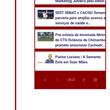
Marketing Jurídico pela editora
Juruá
SEST SENAT e CACISC firmam
parceria para ampliar acesso a
serviços de saúde e
capacitação
Pré-estreia da Invernada Mirim
do CTG Estância do Chimarrão
promete emocionar Cachoeira
neste sábado
Pastor Luciano | A Semente
Está em Suas Mãos
1
/
8625