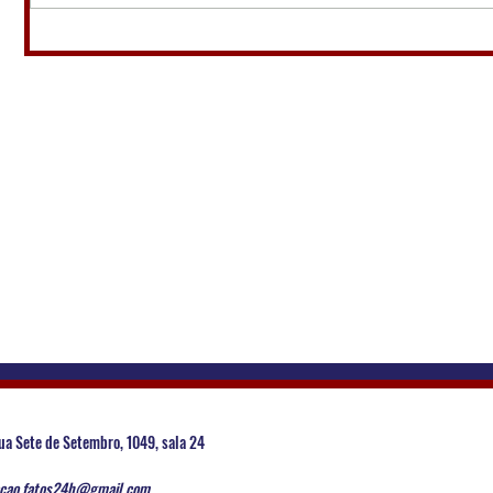
ua Sete de Setembro, 1049, sala 24
cao.fatos24h@gmail.com