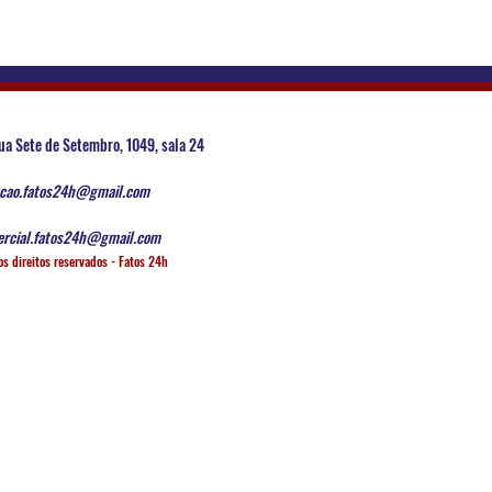
ua Sete de Setembro, 1049, sala 24
cao.fatos24h@gmail.com
rcial.fatos24h@gmail.com
os direitos reservados - Fatos 24h