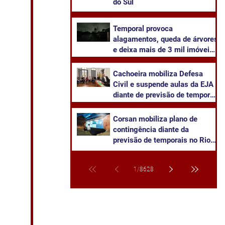
do Sul
Temporal provoca
alagamentos, queda de árvores
e deixa mais de 3 mil imóveis
sem energia em Cachoeira do
Sul
Cachoeira mobiliza Defesa
Civil e suspende aulas da EJA
diante de previsão de temporal
severo
Corsan mobiliza plano de
contingência diante da
previsão de temporais no Rio
Grande do Sul
1
/
8628