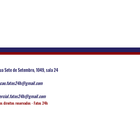
ua Sete de Setembro, 1049, sala 24
cao.fatos24h@gmail.com
rcial.fatos24h@gmail.com
os direitos reservados - Fatos 24h