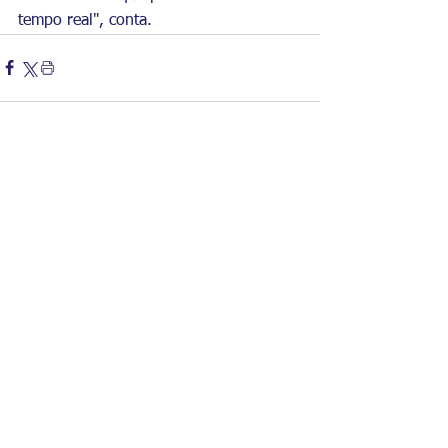
tempo real", conta. 
Comentários
Escreva um comentário