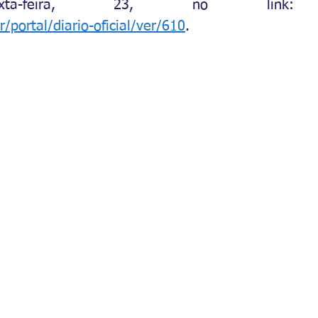
Eletrônico desta sexta-feira, 23, no link: 
/portal/diario-oficial/ver/610
.