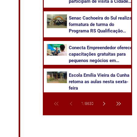
participam de visita à Cidade
da Advocacia
Senac Cachoeira do Sul realiza
formatura de turma do
Programa RS Qualificação
Recomeçar em Candelária
Conecta Empreendedor oferece
capacitações gratuitas para
pequenos negócios em
Cachoeira do Sul
​Escola Emília Vieira da Cunha
retoma as aulas nesta sexta-
feira
1
/
8630