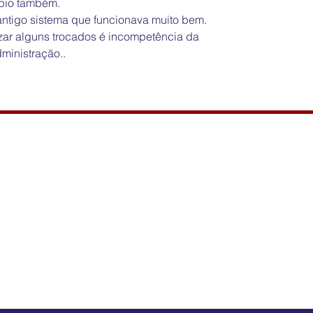
ípio também. 
 antigo sistema que funcionava muito bem. 
zar alguns trocados é incompetência da 
dministração..