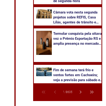
de segunda-feira
Câmara vota nesta segunda
projetos sobre REFIS, Casa
Lilás, agentes de trânsito e
transparência na saúde
Termolar conquista pela oitava
vez o Prêmio Exportação RS e
amplia presença no mercado
internacional
Fim de semana terá frio e
ventos fortes em Cachoeira;
veja a previsão para sábado e
domingo
1
/
8635