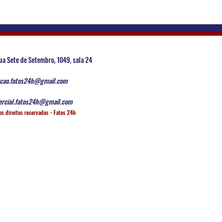
ua Sete de Setembro, 1049, sala 24
cao.fatos24h@gmail.com
rcial.fatos24h@gmail.com
os direitos reservados - Fatos 24h