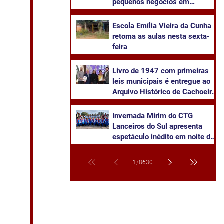
pequenos negócios em
Cachoeira do Sul
​Escola Emília Vieira da Cunha
retoma as aulas nesta sexta-
feira
Livro de 1947 com primeiras
leis municipais é entregue ao
Arquivo Histórico de Cachoeira
do Sul
Invernada Mirim do CTG
Lanceiros do Sul apresenta
espetáculo inédito em noite de
pré-estreia neste sábado
1
/
8630