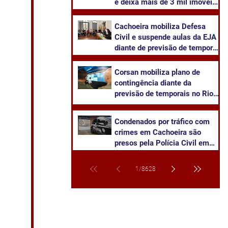
e deixa mais de 3 mil imóveis
sem energia em Cachoeira do
Sul
Cachoeira mobiliza Defesa
Civil e suspende aulas da EJA
diante de previsão de temporal
severo
Corsan mobiliza plano de
contingência diante da
previsão de temporais no Rio
Grande do Sul
Condenados por tráfico com
crimes em Cachoeira são
presos pela Polícia Civil em
Venâncio Aires
1
/
8628