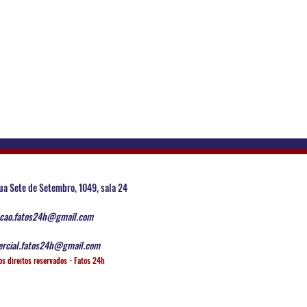
ua Sete de Setembro, 1049, sala 24
cao.fatos24h@gmail.com
rcial.fatos24h@gmail.com
os direitos reservados - Fatos 24h