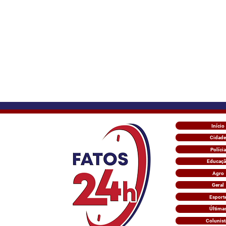
Início
Cidade
Polícia
Educaç
Agro
Geral
Esport
Última
Colunist