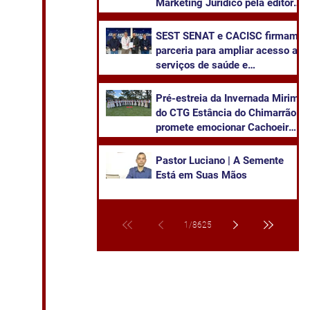
Marketing Jurídico pela editora
Juruá
SEST SENAT e CACISC firmam
parceria para ampliar acesso a
serviços de saúde e
capacitação
Pré-estreia da Invernada Mirim
do CTG Estância do Chimarrão
promete emocionar Cachoeira
neste sábado
Pastor Luciano | A Semente
Está em Suas Mãos
1
/
8625