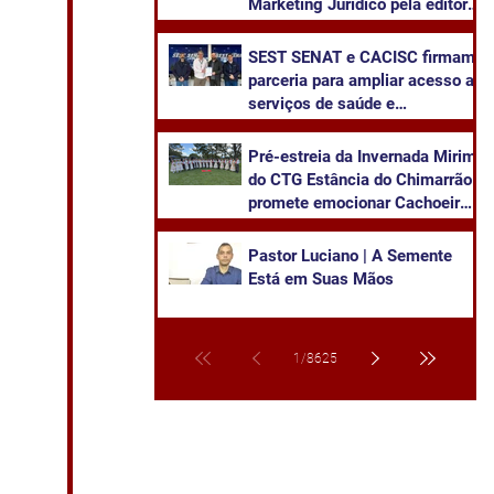
Marketing Jurídico pela editora
Juruá
SEST SENAT e CACISC firmam
parceria para ampliar acesso a
serviços de saúde e
capacitação
Pré-estreia da Invernada Mirim
do CTG Estância do Chimarrão
promete emocionar Cachoeira
neste sábado
Pastor Luciano | A Semente
Está em Suas Mãos
1
/
8625