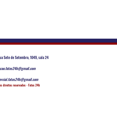
ua Sete de Setembro, 1049, sala 24
cao.fatos24h@gmail.com
rcial.fatos24h@gmail.com
os direitos reservados - Fatos 24h