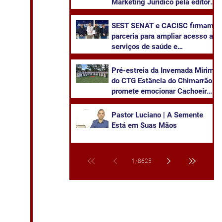
Marketing Jurídico pela editora
Juruá
SEST SENAT e CACISC firmam
parceria para ampliar acesso a
serviços de saúde e
capacitação
Pré-estreia da Invernada Mirim
do CTG Estância do Chimarrão
promete emocionar Cachoeira
neste sábado
Pastor Luciano | A Semente
Está em Suas Mãos
1
/
8625