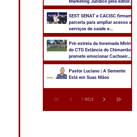
Marketing Jurídico pela editora
Juruá
SEST SENAT e CACISC firmam
parceria para ampliar acesso a
serviços de saúde e
capacitação
Pré-estreia da Invernada Mirim
do CTG Estância do Chimarrão
promete emocionar Cachoeira
neste sábado
Pastor Luciano | A Semente
Está em Suas Mãos
1
/
8625