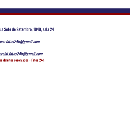
ua Sete de Setembro, 1049, sala 24
cao.fatos24h@gmail.com
rcial.fatos24h@gmail.com
os direitos reservados - Fatos 24h